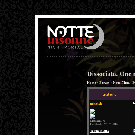
Dissociata. On
Home
>
Forum
>
NotteINlista : E
minaiola
Messaggi: 0
Iscritto da: 17.07.2015
Torna in alto