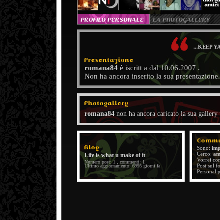
...KEEP Y
romana84
è iscritt a dal 10.06.2007 .
Non ha ancora inserito la sua presentazione.
romana84
non ha ancora caricato la sua gallery
Sono:
imp
Cerco:
am
Life is what u make of it
Vorrei co
Numero post: 1 , commenti: 1
Post sul 
Ultimo aggiornamento: 6995 giorni fa
Personal 