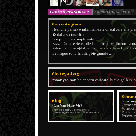
Neanche pensavo minimamente di scrivere una pr
� dalla sottoscritta.
Semplice ma complessata.
Pazza,Dolce e Sensibile.Lunatica e Malinconica m
Adoro la musica(dal pop al metal,dall'electro all h
Le lingue sono la mia pi� grande ...
moonyca
non ha ancora caricato la sua gallery p
Sono:
sin
Cerco:
am
Can You Hear Me?
Vorrei co
Numero post: 2 , commenti: 7
Post sul 
Ultimo aggiornamento: 6894 giorni fa
Personal 