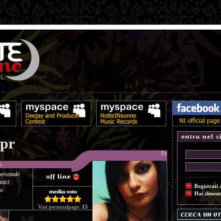
pr
Pr
a
ersonale
mici
Registrati 
co
Hai diment
Voti personalpage:
15