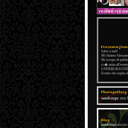
Salve a tutti!
Mi chiamo Alessand
Mi occupo di publ
si � unita all'e
UNDERGRAUND
Evento che ospita o
sandraxpr
non h
sandraxpr
non ha 