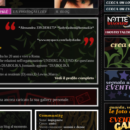
*Alessandra 339.5836175* *ladysfashon@hotmail.it*
*www.myspace.com/ladysfasho
ra ho 20 anni e vivo a Roma.
iche relazioni nell'organizzazione UNDERG.R.A.UND Ke quest'anno
vento DIABOLIKA,formando appunto "DIABOLIKA
"!
ltre ai residents (Dj emix,D-Lewiss,Marco ...
a ancora caricato la sua gallery personale.
Sono:
impegnata
Cerco:
amici
un blog al momento.
Vorrei conoscere:
uomini e donne