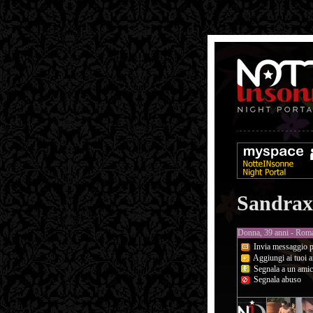
Sandrax
Donna, 39 anni - Rom
Invia messaggio p
Aggiungi ai tuoi a
Segnala a un ami
Segnala abuso